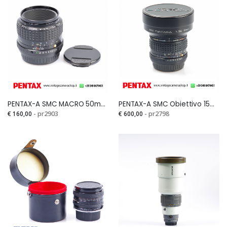
PENTAX-A SMC MACRO 50mm 1:2,8Si
PENTAX-A SMC Obiettivo 15mm F.3,5 (raro) for Full Frame e APS-CSi
€ 160,00
- pr2903
€ 600,00
- pr2798