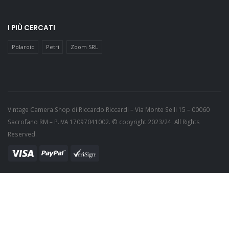
I PIÙ CERCATI
Polaroid
Petri
Zoom SRL
Vintage Camera Shop di Riccardo Riccardi – Via Monte Selli 15 – 00060
Sacrofano RM – P.IVA 17097041002. © copyright 2023/24. All Rights
Reserved.