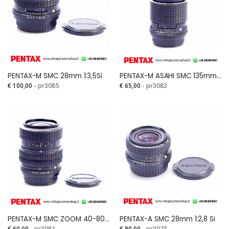
PENTAX-M SMC 28mm 1:3,5Si
PENTAX-M ASAHI SMC 135mm 1:3,5 for Full Frame e APS-CSi
€ 100,00
- pr3085
€ 65,00
- pr3083
PENTAX-M SMC ZOOM 40-80mm 1:2,8-4 Si
PENTAX-A SMC 28mm 1:2,8 Si
€ 60,00
- pr3081
€ 90,00
- pr3075