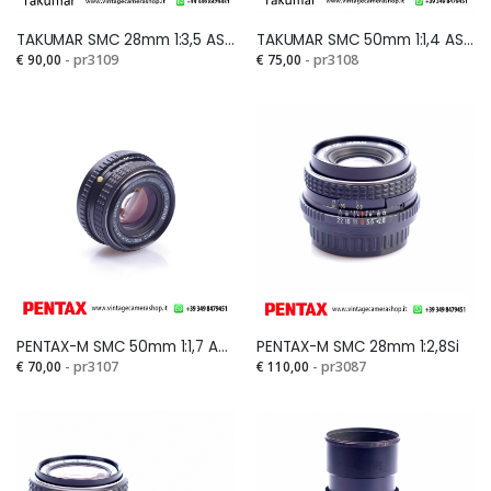
TAKUMAR SMC 28mm 1:3,5 ASAHISi
TAKUMAR SMC 50mm 1:1,4 ASAHISi
€ 90,00
- pr3109
€ 75,00
- pr3108
Veramente
Mandato in
soddisfatto! Mi sono
riparazione una Pentax
casualmente
K 3. Ditta molto seria e
imbattuto in questo
competente, molto
fantastico e-
veloci ed onesti. La
commerce mentre ero
consiglio
alla ricerca di una
sicuramente....
Pentax LX e devo dire
che, a parte il fatto di
aver trovato
PENTAX-M SMC 50mm 1:1,7 ASAHISi
PENTAX-M SMC 28mm 1:2,8Si
un'offerta...
€ 70,00
- pr3107
€ 110,00
- pr3087