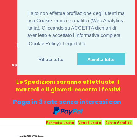
IL 1° STORE ON LINE
Il sito non effettua profilazione degli utenti ma
PENTAX USATO E
usa Cookie tecnici e analitici (Web Analytics
Italia). Cliccando su ACCETTA dichiari di
NUOVO
aver letto e accettato l’informativa completa
E-commerce 100% online: nessun
(Cookie Policy)
Leggi tutto
negozio fisico o punto di ritiro
Rifiuta tutto
Accetta tutto
Spedizione GRATUITA in Italia con spesa minima di
1000 €
Le Spedizioni saranno effettuate il
martedi e il giovedi eccetto i festivi
Paga in 3 rate senza interessi con
Permuta usato
Vendi usato
Conto Vendita