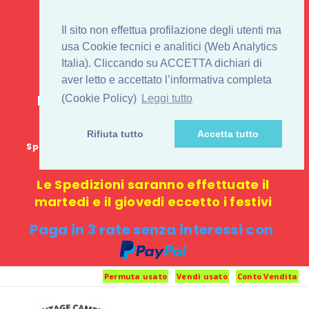
IL 1° STORE ON LINE
Il sito non effettua profilazione degli utenti ma
PENTAX USATO E
usa Cookie tecnici e analitici (Web Analytics
Italia). Cliccando su ACCETTA dichiari di
NUOVO
aver letto e accettato l’informativa completa
E-commerce 100% online: nessun
(Cookie Policy)
Leggi tutto
negozio fisico o punto di ritiro
Rifiuta tutto
Accetta tutto
Spedizione GRATUITA in Italia con spesa minima di
1000 €
Le Spedizioni saranno effettuate il
martedi e il giovedi eccetto i festivi
Paga in 3 rate senza interessi con
Permuta usato
Vendi usato
Conto Vendita